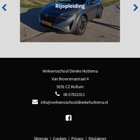
Rijopleiding
LEES MEER
Verkeersschool Dineke Huttema
Van Broersmastraat 4
9291 CZ Kollum
06-57821011
info@verkeersschooldinekehuttema.nl
Sitemap
|
Cookies
|
Privacy
|
Disclaimer